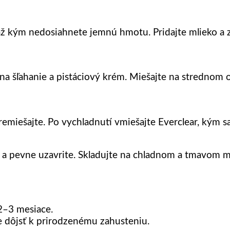
, až kým nedosiahnete jemnú hmotu. Pridajte mlieko a
na šľahanie a pistáciový krém. Miešajte na strednom o
emiešajte. Po vychladnutí vmiešajte Everclear, kým s
ka a pevne uzavrite. Skladujte na chladnom a tmavom m
2–3 mesiace.
 dôjsť k prirodzenému zahusteniu.