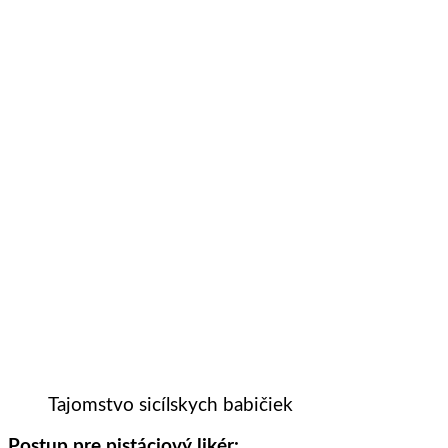
Tajomstvo sicílskych babičiek
Postup pre pistáciový likér: