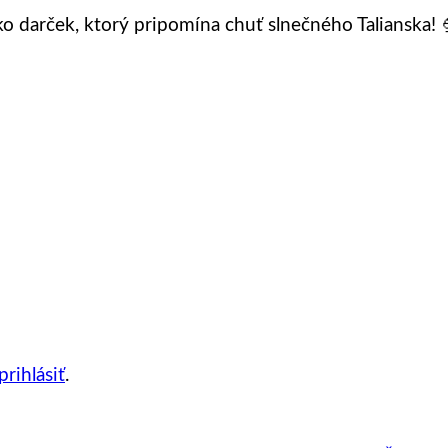
ko darček, ktorý pripomína chuť slnečného Talianska!
prihlásiť
.