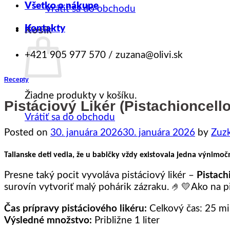
Všetko o nákupe
Vrátiť sa do obchodu
Kontakty
Košík
+421 905 977 570 / zuzana@olivi.sk
Recepty
Žiadne produkty v košíku.
Pistáciový Likér (Pistachioncel
Vrátiť sa do obchodu
Posted on
30. januára 2026
30. januára 2026
by
Zuz
Talianske deti vedia, že u babičky vždy existovala jedna výnimo
Presne taký pocit vyvoláva pistáciový likér –
Pistach
surovín vytvoriť malý pohárik zázraku. 🤌💛Ako na pi
Čas prípravy pistáciového likéru:
Celkový čas: 25 m
Výsledné množstvo:
Približne 1 liter