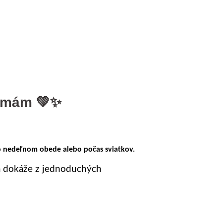
h mám 💚✨
 po nedeľnom obede alebo počas sviatkov.
rá dokáže z jednoduchých