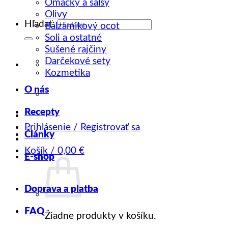
Omáčky a salsy
Olivy
Hľadať:
Balzamikový ocot
Soli a ostatné
Sušené rajčiny
Darčekové sety
Kozmetika
O nás
Recepty
Prihlásenie / Registrovať sa
Články
Košík /
0,00
€
E-shop
Doprava a platba
FAQ
Žiadne produkty v košíku.