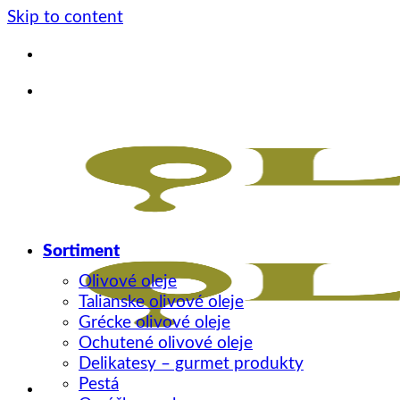
Skip to content
Sortiment
Olivové oleje
Talianske olivové oleje
Grécke olivové oleje
Ochutené olivové oleje
Delikatesy – gurmet produkty
Pestá