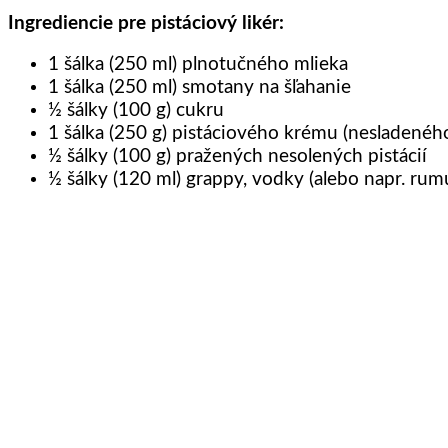
Ingrediencie pre pistáciový likér:
1 šálka (250 ml) plnotučného mlieka
1 šálka (250 ml) smotany na šľahanie
½ šálky (100 g) cukru
1 šálka (250 g) pistáciového krému (nesladeného
½ šálky (100 g) pražených nesolených pistácií
½ šálky (120 ml) grappy, vodky (alebo napr. rum