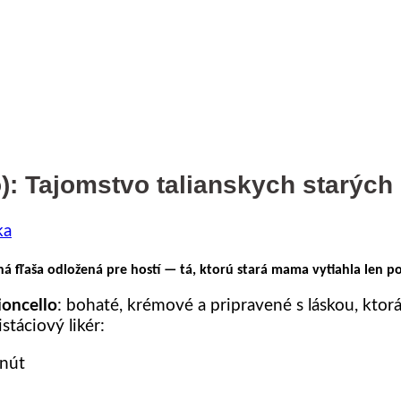
lo): Tajomstvo talianskych starýc
ka
čná fľaša odložená pre hostí — tá, ktorú stará mama vytiahla len
ioncello
: bohaté, krémové a pripravené s láskou, kto
stáciový likér:
inút