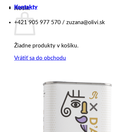
Kontakty
Košík
+421 905 977 570 / zuzana@olivi.sk
Žiadne produkty v košíku.
Vrátiť sa do obchodu