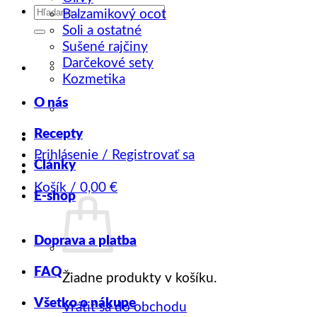
Hľadať:
Balzamikový ocot
Soli a ostatné
Sušené rajčiny
Darčekové sety
Kozmetika
O nás
Recepty
Prihlásenie / Registrovať sa
Články
Košík /
0,00
€
E-shop
Doprava a platba
FAQ
Žiadne produkty v košíku.
Všetko o nákupe
Vrátiť sa do obchodu