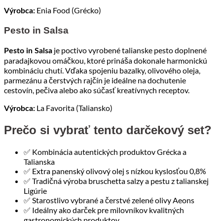
Enia Food (Grécko)
Výrobca:
Pesto in Salsa
je poctivo vyrobené talianske pesto doplnené
Pesto in Salsa
paradajkovou omáčkou, ktoré prináša dokonale harmonickú
kombináciu chutí. Vďaka spojeniu bazalky, olivového oleja,
parmezánu a čerstvých rajčín je ideálne na dochutenie
cestovín, pečiva alebo ako súčasť kreatívnych receptov.
La Favorita (Taliansko)
Výrobca:
Prečo si vybrať tento darčekový set?
✅ Kombinácia autentických produktov Grécka a
Talianska
✅ Extra panenský olivový olej s nízkou kyslosťou 0,8%
✅ Tradičná výroba bruschetta salzy a pestu z talianskej
Ligúrie
✅ Starostlivo vybrané a čerstvé zelené olivy Aeons
✅ Ideálny ako darček pre milovníkov kvalitných
gastronomických produktov