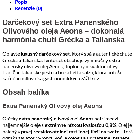
Popis
Recenzie (0)
Darčekový set Extra Panenského
Olivového oleja Aeons – dokonalá
harmónia chutí Grécka a Talianska
Objavte
, ktorý spája autentické chute
luxusný darčekový set
Grécka a Talianska. Tento set obsahuje výnimočný extra
panenský olivový olej Aeons, doplnený o kvalitné olivy,
tradičné talianske pesto a bruschetta salzu, ktorá poteší
každého milovníka gastronomických zážitkov.
Obsah balíka
Extra Panenský Olivový olej Aeons
Grécky
patrí medzi
extra panenský olivový olej Aeons
najjemnejšie oleje s
. Olej je
extrémne nízkou kyslosťou 0,8%
balený v
, ktorá
prvej recyklovateľnej rastlinnej fľaši na svete
odráža záväzok výrobcu voči
.
ekológii a udržateľnej planéte