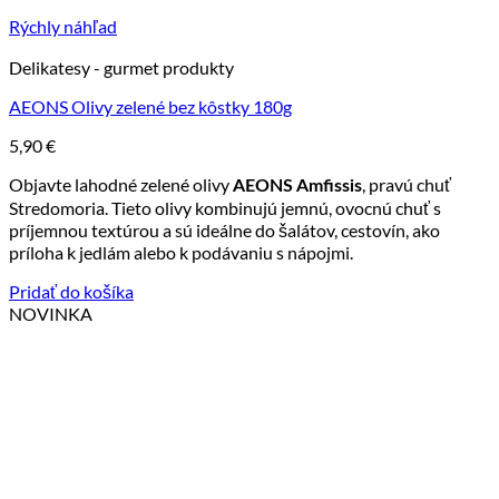
Rýchly náhľad
Delikatesy - gurmet produkty
AEONS Olivy zelené bez kôstky 180g
5,90
€
Objavte lahodné zelené olivy
, pravú chuť
AEONS Amfissis
Stredomoria. Tieto olivy kombinujú jemnú, ovocnú chuť s
príjemnou textúrou a sú ideálne do šalátov, cestovín, ako
príloha k jedlám alebo k podávaniu s nápojmi.
Pridať do košíka
NOVINKA