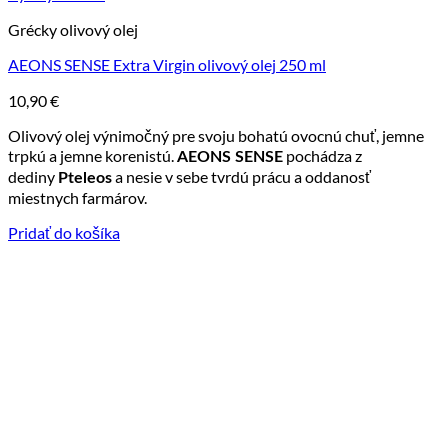
Grécky olivový olej
AEONS SENSE Extra Virgin olivový olej 250 ml
10,90
€
Olivový olej výnimočný pre svoju bohatú ovocnú chuť, jemne
trpkú a jemne korenistú.
pochádza z
AEONS SENSE
dediny
a nesie v sebe tvrdú prácu a oddanosť
Pteleos
miestnych farmárov.
Pridať do košíka