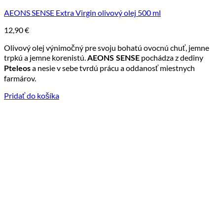
AEONS SENSE Extra Virgin olivový olej 500 ml
12,90
€
Olivový olej výnimočný pre svoju bohatú ovocnú chuť, jemne
trpkú a jemne korenistú.
pochádza z dediny
AEONS SENSE
a nesie v sebe tvrdú prácu a oddanosť miestnych
Pteleos
farmárov.
Pridať do košíka