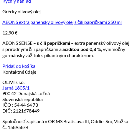
Rýchly náhľad
Grécky olivový olej
AEONS extra panenský olivový olej s čili papričkami 250 ml
12,90
€
AEONS SENSE –
– extra panenský olivový olej
s čili papričkami
s prírodnými čili papričkami a
, výnimočný
aciditou pod 0,8 %
gurmánsky zážitok s pikantným charakterom.
Pridať do košíka
Kontaktné údaje
OLIVI s r.o.
Jarná 1805/1
900 42 Dunajská Lužná
Slovenská republika
IČO : 54 44 64 73
DIČ: 2121678449
Spoločnosť zapísaná v OR MS Bratislava III, Oddiel Sro, Vložka
č.: 158958/B