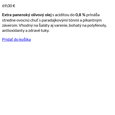
69,00
€
s aciditou do
prináša
Extra panenský olivový olej
0,8 %
stredne ovocnú chuť s paradajkovými tónmi a pikantným
záverom. Vhodný na šaláty aj varenie, bohatý na polyfenoly,
antioxidanty a zdravé tuky.
Pridať do košíka