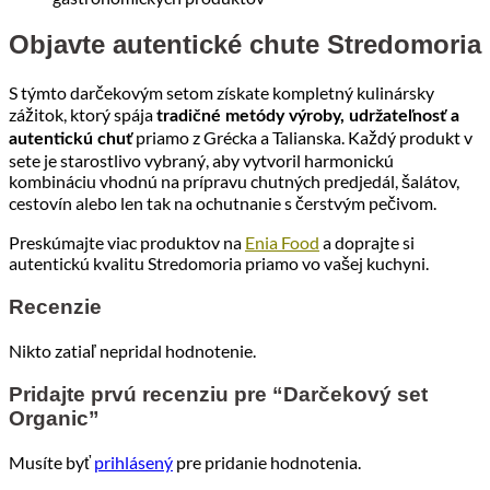
Objavte autentické chute Stredomoria
S týmto darčekovým setom získate kompletný kulinársky
zážitok, ktorý spája
tradičné metódy výroby, udržateľnosť a
priamo z Grécka a Talianska. Každý produkt v
autentickú chuť
sete je starostlivo vybraný, aby vytvoril harmonickú
kombináciu vhodnú na prípravu chutných predjedál, šalátov,
cestovín alebo len tak na ochutnanie s čerstvým pečivom.
Preskúmajte viac produktov na
Enia Food
a doprajte si
autentickú kvalitu Stredomoria priamo vo vašej kuchyni.
Recenzie
Nikto zatiaľ nepridal hodnotenie.
Pridajte prvú recenziu pre “Darčekový set
Organic”
Musíte byť
prihlásený
pre pridanie hodnotenia.