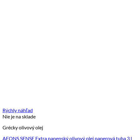
Rýchly náhľad
Nie je na sklade
Grécky olivový olej
AEONS SENSE Extra panenský olivový olej paperová tuba 3 l