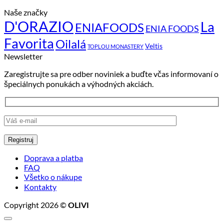
modré
Stredomorie
a
komentáre
zóny:
jeho
Naše značky
na
tajomstvo
vplyv
Prestaňte
D'ORAZIO
La
ENIAFOODS
ENIA FOODS
dlhovekosti
na
si
Favorita
v
olivový
Oilalá
šetriť
Veltis
TOPLOU MONASTERY
stredomorskej
olej
olivový
Newsletter
kuchyni
olej
len
Zaregistrujte sa pre odber noviniek a buďte včas informovaní o
na
špeciálnych ponukách a výhodných akciách.
šaláty:
Prečo
je
strach
z
vyprážania
kulinársky
mýtus,
Doprava a platba
ktorý
FAQ
vás
Všetko o nákupe
oberá
Kontakty
o
Copyright 2026 ©
chuť?
OLIVI