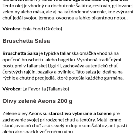
Tento olej je vhodný na dochutenie šalátov, cestovín, grilovanej
zeleniny alebo mäsa, ale aj na každodenné varenie, kde zvýrazní
chuť jedál svojou jemnou, ovocnou a ľahko pikantnou notou.
Enia Food (Grécko)
Výrobca:
Bruschetta Salsa
je typická talianska omáčka vhodná na
Bruschetta Salsa
opečenú bruschettu alebo bagetku. Vyrobená tradičnými
postupmi v talianskej Ligúrii, zachováva autentickú chuť
čerstvých rajčín, bazalky a byliniek. Táto salza je ideálna na
rýchle a chutné predjedlá, ktoré potešia každého gurmána.
La Favorita (Taliansko)
Výrobca:
Olivy zelené Aeons 200 g
Zelené olivy Aeons sú
pre
starostlivo vyberané a balené
zachovanie svojej prirodzenej chuti a textúry. Majú jemne
slanú, ovocnú chuť a sú skvelým doplnkom šalátov, antipasti
alebo ako snack k večernému vínu.