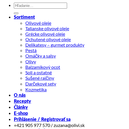
Hľadať:
Sortiment
Olivové oleje
Talianske olivové oleje
Grécke olivové oleje
Ochutené olivové oleje
Delikatesy – gurmet produkty
Pestá
Omáčky a salsy
Olivy
Balzamikový ocot
Soli a ostatné
Sušené rajčiny
Darčekové sety
Kozmetika
O nás
Recepty
Články
E-shop
Prihlásenie / Registrovať sa
+421 905 977 570 / zuzana@olivi.sk