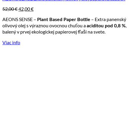
Pôvodná
Aktuálna
52,00
€
42,00
€
cena
cena
AEONS SENSE –
– Extra panenský
bola:
je:
Plant Based Paper Bottle
52,00 €.
42,00 €.
olivový olej s výraznou ovocnou chuťou a
,
aciditou pod 0,8 %
balený v prvej ekologickej papierovej fľaši na svete.
Viac info