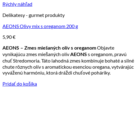
Rýchly náhľad
Delikatesy - gurmet produkty
AEONS Olivy mix s oreganom 200 g
5,90
€
Objavte
AEONS – Zmes miešaných olív s oreganom
vynikajúcu zmes miešaných olív
s oreganom, pravú
AEONS
chuť Stredomoria. Táto lahodná zmes kombinuje bohaté a silné
chute rôznych olív s aromatickou esenciou oregana, vytvárajúc
vyváženú harmóniu, ktorá dráždi chuťové poháriky.
Pridať do košíka