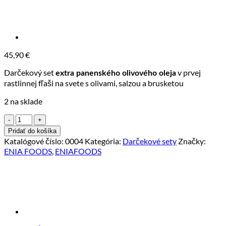
45,90
€
Darčekový set
v prvej
extra panenského olivového oleja
rastlinnej fľaši na svete s olivami, salzou a brusketou
2 na sklade
množstvo
Darčekový
Pridať do košíka
set
Katalógové číslo:
0004
Kategória:
Darčekové sety
Značky:
Organic
ENIA FOODS
,
ENIAFOODS