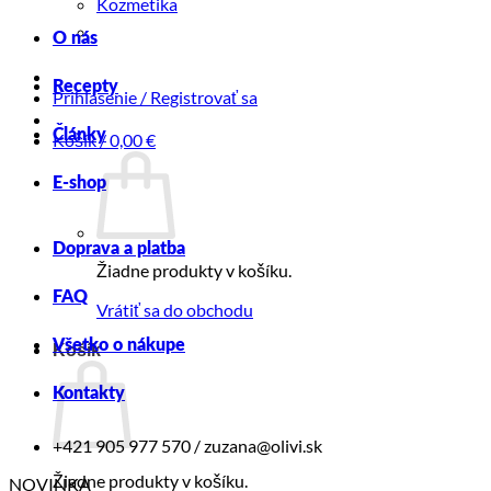
Kozmetika
O nás
Recepty
Prihlásenie / Registrovať sa
Články
Košík /
0,00
€
E-shop
Doprava a platba
Žiadne produkty v košíku.
FAQ
Vrátiť sa do obchodu
Všetko o nákupe
Košík
Kontakty
+421 905 977 570 / zuzana@olivi.sk
Žiadne produkty v košíku.
NOVINKA