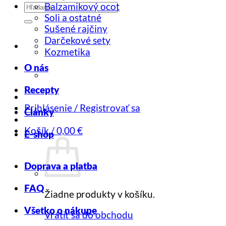
Hľadať:
Balzamikový ocot
Soli a ostatné
Sušené rajčiny
Darčekové sety
Kozmetika
O nás
Recepty
Prihlásenie / Registrovať sa
Články
Košík /
0,00
€
E-shop
Doprava a platba
FAQ
Žiadne produkty v košíku.
Všetko o nákupe
Vrátiť sa do obchodu