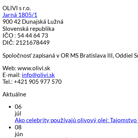
OLIVI s r.o.
Jarná 1805/1
900 42 Dunajská Lužná
Slovenská republika
IČO : 54 44 64 73
DIČ: 2121678449
Spoločnosť zapísaná v OR MS Bratislava III, Oddiel 
Web: www.olivi.sk
E-mail:
info@olivi.sk
Tel.: +421 905 977 570
Aktuálne
06
júl
Ako celebrity používajú olivový olej: Tajomstv
08
jún