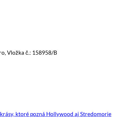
Sro, Vložka č.: 158958/B
Žiadne
o krásy, ktoré pozná Hollywood aj Stredomorie
koment
na