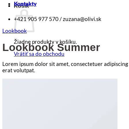
Kontakty
Košík
+421 905 977 570 / zuzana@olivi.sk
Lookbook
Žiadne produkty v košíku.
Lookbook Summer
Vrátiť sa do obchodu
Lorem ipsum dolor sit amet, consectetuer adipiscin
erat volutpat.