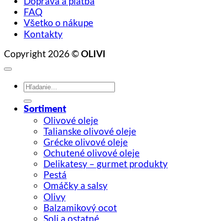
Doprava a platba
FAQ
Všetko o nákupe
Kontakty
Copyright 2026 ©
OLIVI
Hľadať:
Sortiment
Olivové oleje
Talianske olivové oleje
Grécke olivové oleje
Ochutené olivové oleje
Delikatesy – gurmet produkty
Pestá
Omáčky a salsy
Olivy
Balzamikový ocot
Soli a ostatné