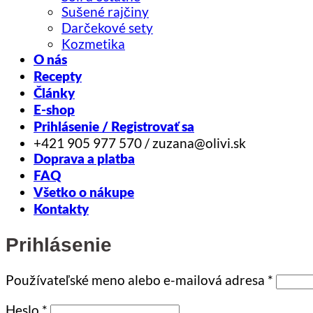
Sušené rajčiny
Darčekové sety
Kozmetika
O nás
Recepty
Články
E-shop
Prihlásenie / Registrovať sa
+421 905 977 570 / zuzana@olivi.sk
Doprava a platba
FAQ
Všetko o nákupe
Kontakty
Prihlásenie
Povin
Používateľské meno alebo e-mailová adresa
*
Povinné
Heslo
*