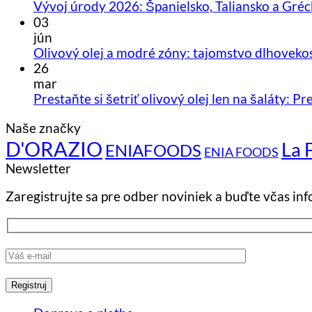
Vývoj úrody 2026: Španielsko, Taliansko a Gréck
03
jún
Olivový olej a modré zóny: tajomstvo dlhoveko
26
mar
Prestaňte si šetriť olivový olej len na šaláty: P
Naše značky
D'ORAZIO
La 
ENIAFOODS
ENIA FOODS
Newsletter
Zaregistrujte sa pre odber noviniek a buďte včas i